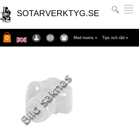
SOTARVERKTYG.SE
0
Med moms
Tips och råd