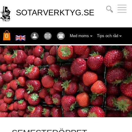
SOTARVERKTYG.SE
0
Med moms
Tips och råd