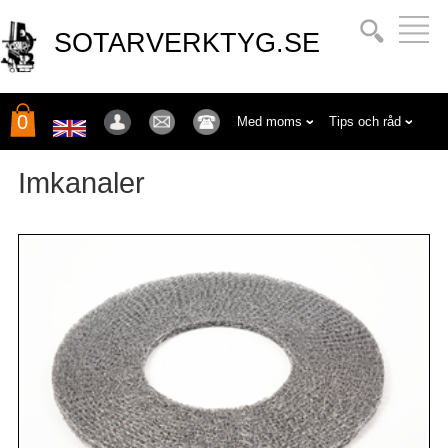
SOTARVERKTYG.SE
0
Med moms
Tips och råd
Imkanaler