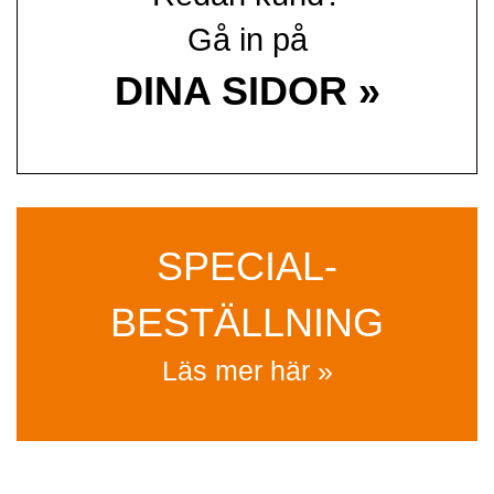
Gå in på
DINA SIDOR »
SPECIAL­
BESTÄLLNING
Läs mer här »