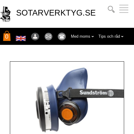
SOTARVERKTYG.SE
0
Med moms
Tips och råd