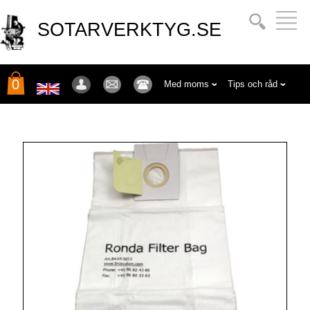
SOTARVERKTYG.SE
0
Med moms
Tips och råd