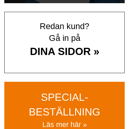
Redan kund?
Gå in på
DINA SIDOR »
SPECIAL­
BESTÄLLNING
Läs mer här »