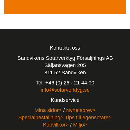
Kontakta oss
Sandvikens Sotarverktyg Försäljnings AB
Säljansvägen 205
811 52 Sandviken
Tel: +46 (0) 26 - 21 44 00
info@sotarverktyg.se
Kundservice
Mina sidor>
/
Nyhetsbrev>
Specialbeställning>
Tips till egensotare>
Köpvillkor>
/
Miljö>