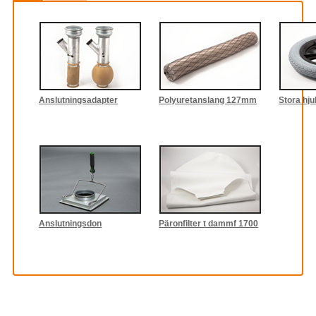
Anslutningsadapter
Polyuretanslang 127mm
Stora hju
Anslutningsdon
Päronfilter t dammf 1700