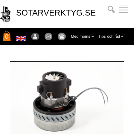
SOTARVERKTYG.SE
0
Med moms
Tips och råd