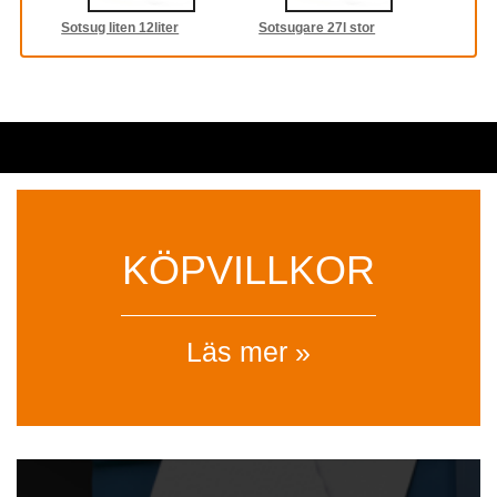
Sotsug liten 12liter
Sotsugare 27l stor
KÖPVILLKOR
Läs mer »