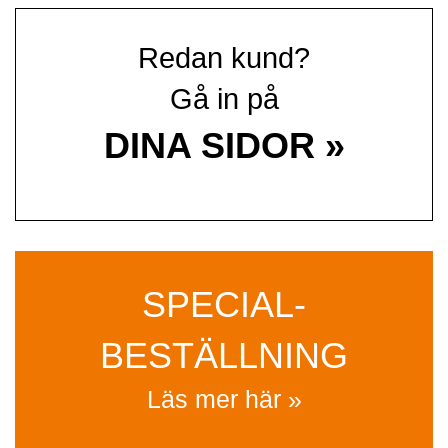
Redan kund?
Gå in på
DINA SIDOR »
SPECIAL­
BESTÄLLNING
Läs mer här »