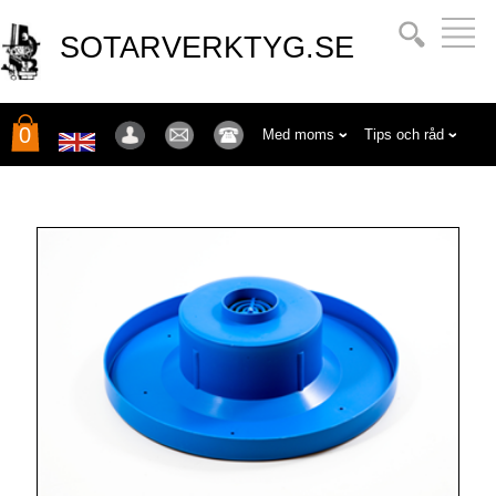
SOTARVERKTYG.SE
0
Med moms
Tips och råd