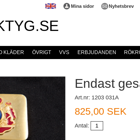
Mina sidor
Nyhetsbrev
KTYG.SE
O KLÄDER
ÖVRIGT
VVS
ERBJUDANDEN
RÖKRÖ
Endast ges
Art.nr: 1203 031A
825,00 SEK
Antal: