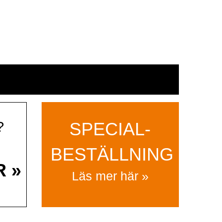
?
SPECIAL­
BESTÄLLNING
R »
Läs mer här »