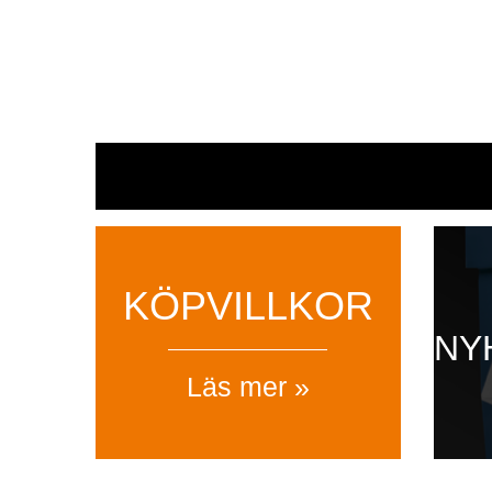
KÖPVILLKOR
NY
Läs mer »