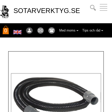
SOTARVERKTYG.SE
0
Med moms
Tips och råd