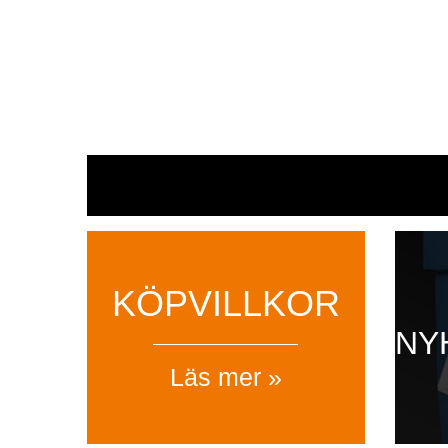
KÖPVILLKOR
NY
Läs mer »