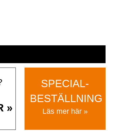
?
SPECIAL­
BESTÄLLNING
R »
Läs mer här »