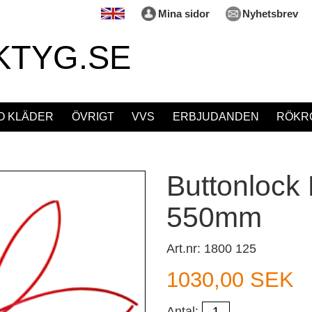
Mina sidor
Nyhetsbrev
KTYG.SE
O KLÄDER
ÖVRIGT
VVS
ERBJUDANDEN
RÖKRÖ
Buttonlock 
550mm
Art.nr: 1800 125
1030,00 SEK
Antal: