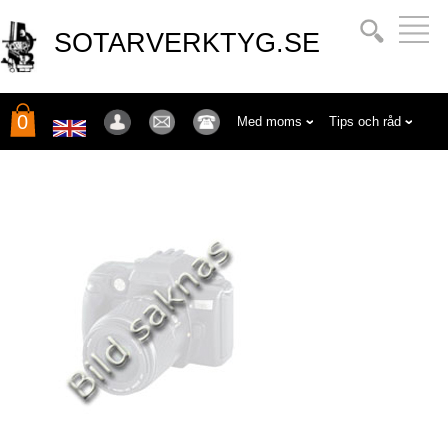
SOTARVERKTYG.SE
0
Med moms
Tips och råd