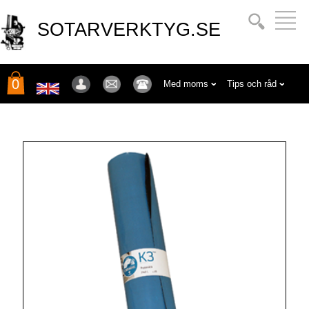
SOTARVERKTYG.SE
0
Med moms
Tips och råd