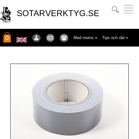
SOTARVERKTYG.SE
0
Med moms
Tips och råd