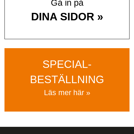
Gå in på
DINA SIDOR »
SPECIAL­
BESTÄLLNING
Läs mer här »