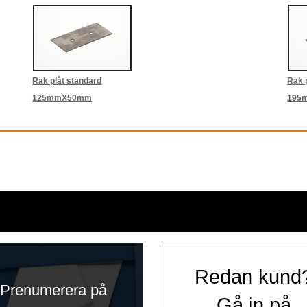
Rak plåt standard
Rak p
125mmX50mm
195
Redan kund
Prenumerera på
Gå in på