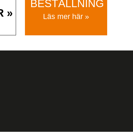
BESTÄLLNING
R »
Läs mer här »