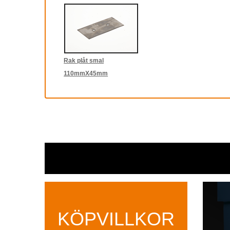
Rak plåt smal
110mmX45mm
KÖPVILLKOR