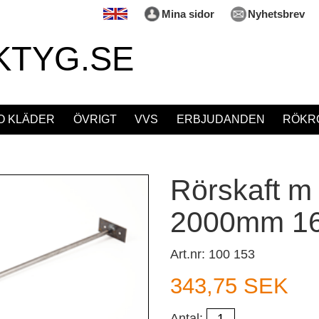
Mina sidor
Nyhetsbrev
KTYG.SE
O KLÄDER
ÖVRIGT
VVS
ERBJUDANDEN
RÖKRÖ
Rörskaft m
2000mm 1
Art.nr: 100 153
343,75 SEK
Antal: