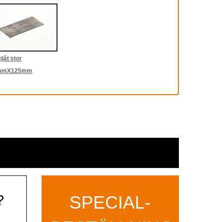
låt stor
mmX125mm
?
SPECIAL­