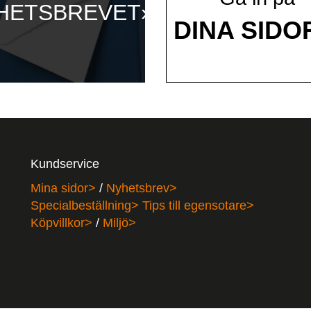
HETSBREVET»
DINA SIDO
Kundservice
Mina sidor>
/
Nyhetsbrev>
Specialbeställning>
Tips till egensotare>
Köpvillkor>
/
Miljö>