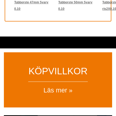
Tubborste 47mm 5varv
Tubborste 50mm 5varv
Tubborst
0.10
0.10
ris2X0.1
KÖPVILLKOR
Läs mer »