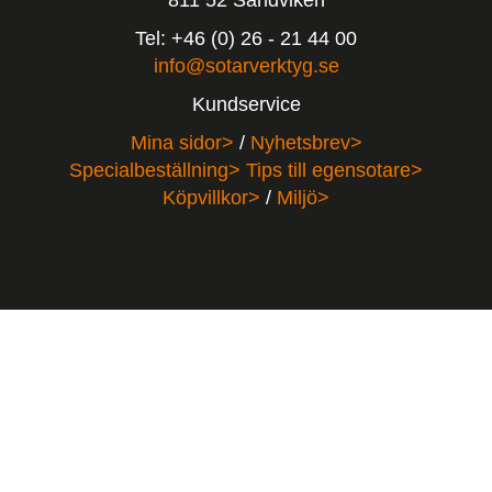
Tel: +46 (0) 26 - 21 44 00
info@sotarverktyg.se
Kundservice
Mina sidor>
/
Nyhetsbrev>
Specialbeställning>
Tips till egensotare>
Köpvillkor>
/
Miljö>