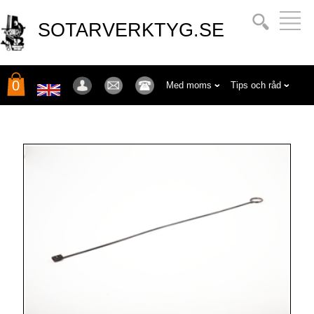
SOTARVERKTYG.SE
0
Med moms
Tips och råd