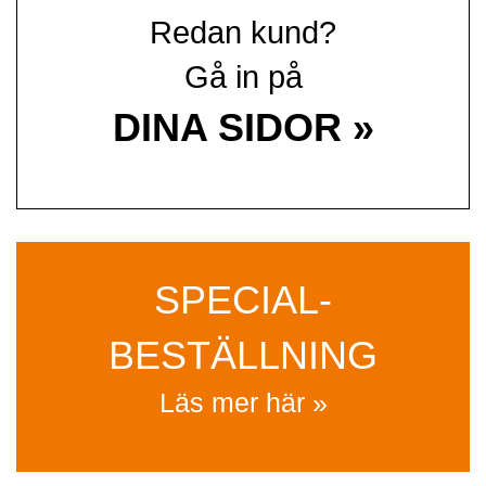
Redan kund?
Gå in på
DINA SIDOR »
SPECIAL­
BESTÄLLNING
Läs mer här »