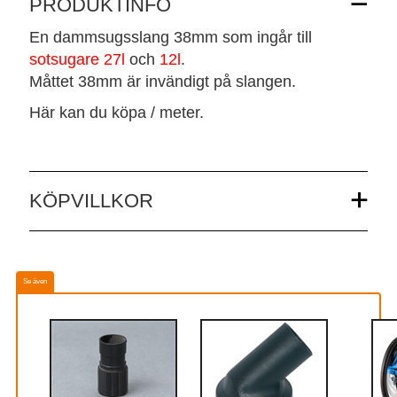
PRODUKTINFO
En dammsugsslang 38mm som ingår till
sotsugare 27l
och
12l
.
Måttet 38mm är invändigt på slangen.
Här kan du köpa / meter.
KÖPVILLKOR
Se även