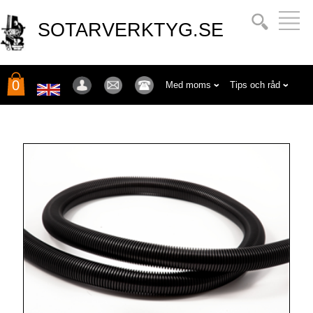
SOTARVERKTYG.SE
0
Med moms
Tips och råd