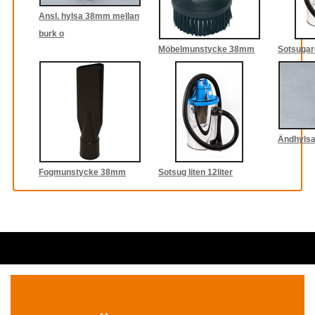
Ansl. hylsa 38mm mellan
burk o
Möbelmunstycke 38mm
Sotsugare
Ändhyls
Fogmunstycke 38mm
Sotsug liten 12liter