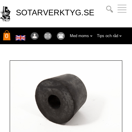
SOTARVERKTYG.SE
0
Med moms
Tips och råd