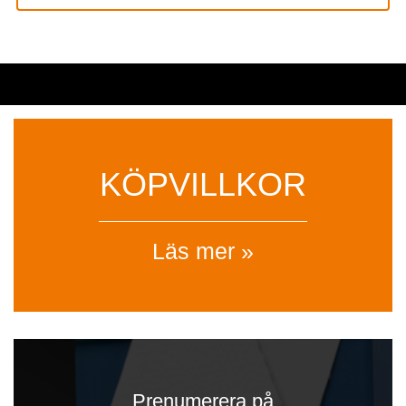
KÖPVILLKOR
Läs mer »
Prenumerera på