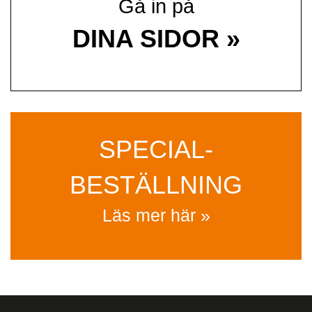
Gå in på
DINA SIDOR »
SPECIAL­
BESTÄLLNING
Läs mer här »