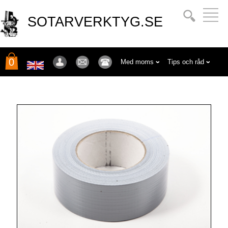
SOTARVERKTYG.SE
0
Med moms
Tips och råd