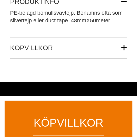
PRODUKTINFO
PE-belagd bomullsvävtejp. Benämns ofta som
silvertejp eller duct tape. 48mmX50meter
KÖPVILLKOR
KÖPVILLKOR