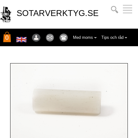
SOTARVERKTYG.SE
0
Med moms
Tips och råd