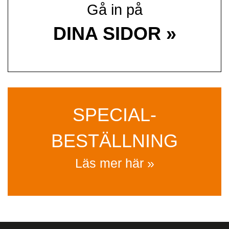
Gå in på
DINA SIDOR »
SPECIAL­
BESTÄLLNING
Läs mer här »