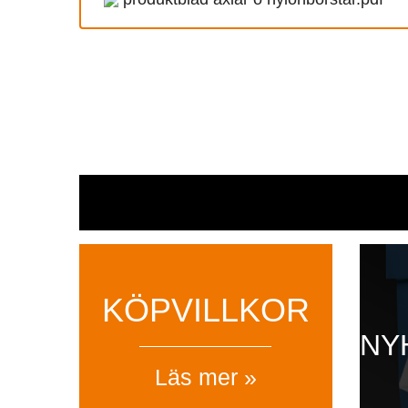
KÖPVILLKOR
NY
Läs mer »