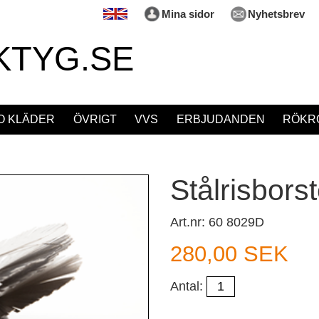
Mina sidor
Nyhetsbrev
KTYG.SE
O KLÄDER
ÖVRIGT
VVS
ERBJUDANDEN
RÖKRÖ
Stålrisbors
Art.nr: 60 8029D
280,00 SEK
Antal: