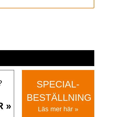
?
SPECIAL­
BESTÄLLNING
R »
Läs mer här »