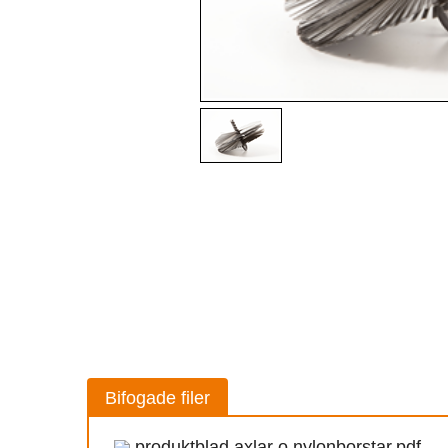
Bifogade filer
produktblad axlar o nylonborstar.pdf