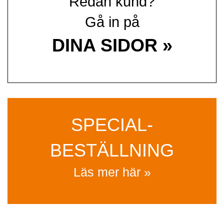
Redan kund?
Gå in på
DINA SIDOR »
SPECIAL­
BESTÄLLNING
Läs mer här »