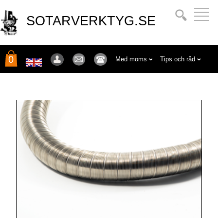
SOTARVERKTYG.SE
0
Med moms
Tips och råd