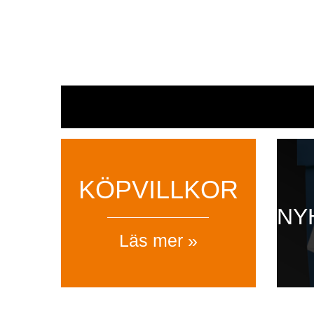
KÖPVILLKOR
NY
Läs mer »