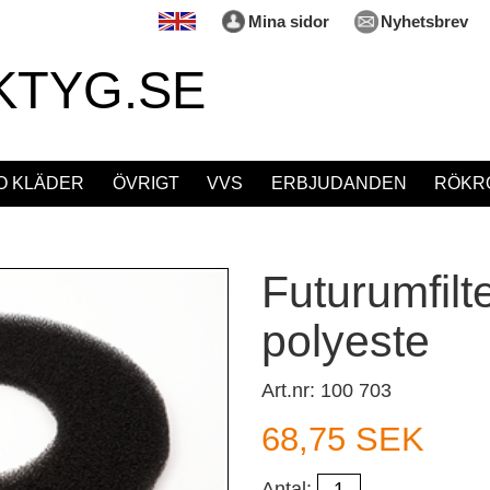
Mina sidor
Nyhetsbrev
KTYG.SE
O KLÄDER
ÖVRIGT
VVS
ERBJUDANDEN
RÖKRÖ
Futurumfilt
polyeste
Art.nr: 100 703
68,75 SEK
Antal: