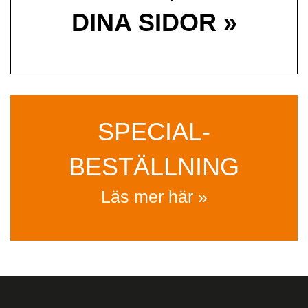
DINA SIDOR »
SPECIAL­
BESTÄLLNING
Läs mer här »