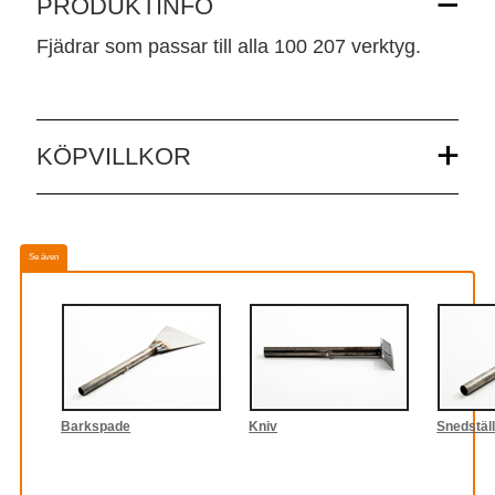
PRODUKTINFO
Fjädrar som passar till alla 100 207 verktyg
.
KÖPVILLKOR
Se även
Barkspade
Kniv
Snedställ