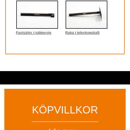
Fastsättn. t tubborste
Raka t teleskopskaft
KÖPVILLKOR