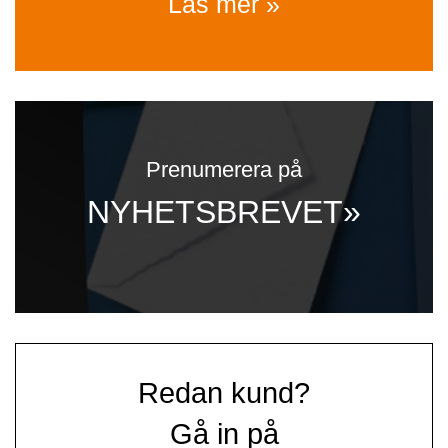
Läs mer »
Prenumerera på
NYHETSBREVET»
Redan kund?
Gå in på