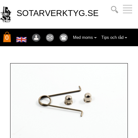
SOTARVERKTYG.SE
0
Med moms
Tips och råd