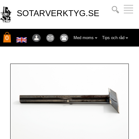
SOTARVERKTYG.SE
0
Med moms
Tips och råd