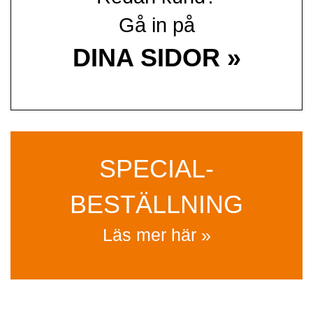
Gå in på
DINA SIDOR »
SPECIAL­
BESTÄLLNING
Läs mer här »