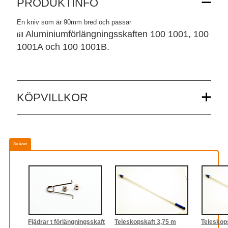
PRODUKTINFO
En kniv som är 90mm bred och passar
Aluminiumförlängningsskaften 100 1001, 100
till
1001A och 100 1001B.
KÖPVILLKOR
Se även
Fjädrar t förlängningsskaft
Teleskopskaft 3,75 m
Teleskop