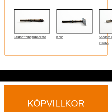
Fastsättning tubborste
Kniv
Snedställd
stenbo
KÖPVILLKOR