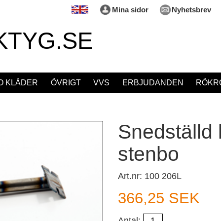
Mina sidor
Nyhetsbrev
KTYG.SE
O KLÄDER
ÖVRIGT
VVS
ERBJUDANDEN
RÖKRÖ
Snedställd l
stenbo
Art.nr: 100 206L
366,25 SEK
Antal: