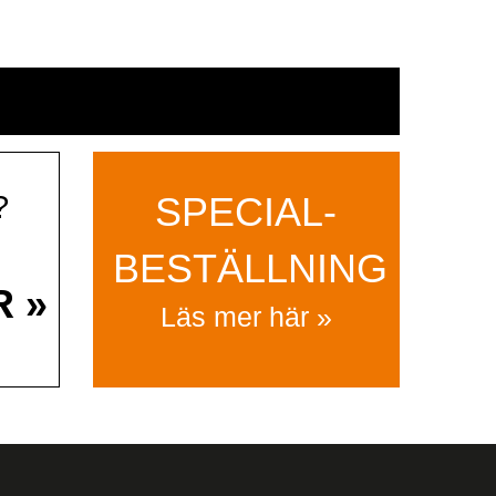
?
SPECIAL­
BESTÄLLNING
R »
Läs mer här »