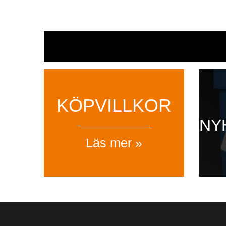
KÖPVILLKOR
NY
Läs mer »