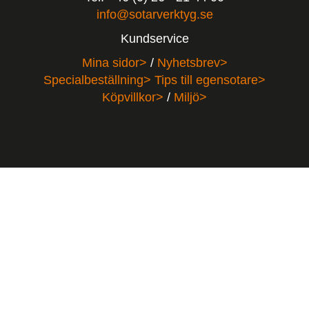
info@sotarverktyg.se
Kundservice
Mina sidor>
/
Nyhetsbrev>
Specialbeställning>
Tips till egensotare>
Köpvillkor>
/
Miljö>