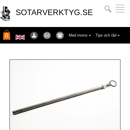
SOTARVERKTYG.SE
0
Med moms
Tips och råd