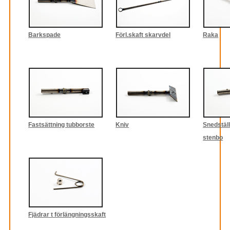
Barkspade
Förl.skaft skarvdel
Raka
Fastsättning tubborste
Kniv
Snedställd
stenbo
Fjädrar t förlängningsskaft